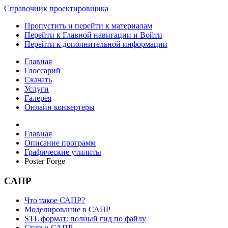
Справочник проектировщика
Пропустить и перейти к материалам
Перейти к Главной навигации и Войти
Перейти к дополнительной информации
Главная
Глоссарий
Скачать
Услуги
Галерея
Онлайн конвертеры
Главная
Описание программ
Графические утилиты
Poster Forge
САПР
Что такое САПР?
Моделирование в САПР
STL формат: полный гид по файлу
Статьи САПР