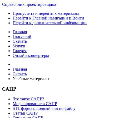
Справочник проектировщика
Пропустить и перейти к материалам
Перейти к Главной навигации и Войти
Перейти к дополнительной информации
Главная
Глоссарий
Скачать
Услуги
Галерея
Онлайн конвертеры
Главная
Скачать
Учебные материалы
САПР
Что такое САПР?
Моделирование в САПР
STL формат: полный гид по файлу
Статьи САПР
Описание САПР