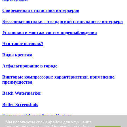
Современная стилистика интерьеров
Кессонные потолки – это царский стиль вашего интерьера
Установка и монтаж систем видеонаблюдения
Что такое погонаж?
Виды крепежа
Асфальтирование в городе
Винтовые компрессоры: характеристики, применение,
преимущества
Batch Watermarker
Better Screenshots
Бесплатный Super Screen Capture
Мы используем cookie-файлы для улучшения
предоставляемых услуг. Оставаясь на сайте,
Color Cop