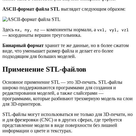
ASCII-формат файла STL
выглядит следующим образом:
Здесь
— компоненты нормали, а
nx, ny, nz
vx1, vy1, vz1
— координаты вершин треугольника.
Бинарный формат
хранит те же данные, но в более сжатом
виде, что уменьшает размер файла и делает его более
подходящим для больших моделей.
Применение STL-файлов
Основное применение STL — это 3D-печать. STL-файлы
широко поддерживаются программами для создания и
редактирования моделей, а также слайсерами —
программами, которые разбивают трехмерную модель на слои
для 3D-принтеров.
STL-файлы могут использоваться не только для 3D-печати, но
и для фрезеровки (CNC) и в других сферах, где требуется
представление модели в виде поверхности без лишней
информации о цвете и текстурах.