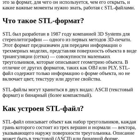
это за формат, для чего он используется, чем его открыть, и
какие важные моменты нужно знать, работая с STL-файлами.
Что такое STL-формат?
STL был разработан в 1987 году компанией 3D Systems для
стереолитографии — одного из первых методов 3D-печати.
Этот формат предназначен для передачи информации о
трехмерных моделях, представляя поверхность объекта в виде
триангуляции (сетки) — совокупности маленьких
треугольников, которые описывают геометрию объекта. В
отличие от других форматов, таких как OBJ или PLY, STL-
файл содержит только информацию о форме объекта, но не
включает цвет, текстуру или другие свойства.
STL-файлы могут храниться в двух видах: ASCII (текстовый
формат) и бинарный (более компактный).
Как устроен STL-файл?
STL-файл описывает объект как набор треугольников, каждая
грань которого состоит из трех вершин и нормали — вектора,
указывающего наружу поверхности треугольника. Описание
может быть в текстовой (ASCII) или бинарной форме.