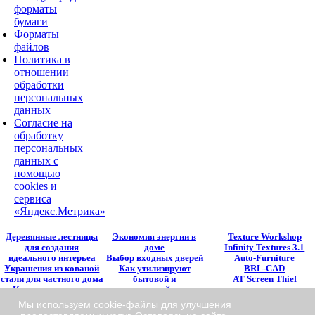
форматы
бумаги
Форматы
файлов
Политика в
отношении
обработки
персональных
данных
Согласие на
обработку
персональных
данных с
помощью
cookies и
сервиса
«Яндекс.Метрика»
Деревянные лестницы
Экономия энергии в
Texture Workshop
для создания
доме
Infinity Textures 3.1
идеального интерьеа
Выбор входных дверей
Auto-Furniture
Украшения из кованой
Как утилизируют
BRL-CAD
стали для частного дома
бытовой и
AT Screen Thief
Кованые изделия в
строительный мусор
современном интерьере
Виды бетоносмесителей
Мы используем cookie-файлы для улучшения
Как выбрать красивые и
Автоматические