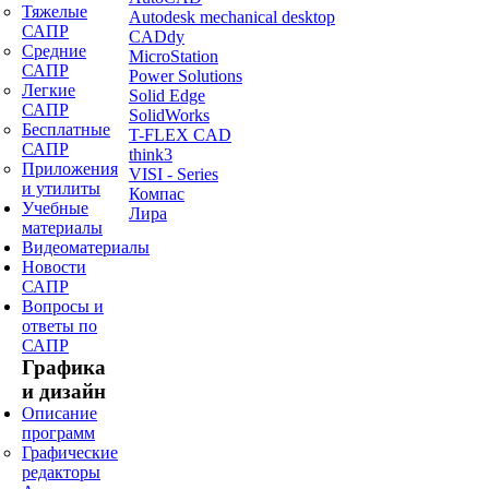
Тяжелые
Autodesk mechanical desktop
САПР
CADdy
Средние
MicroStation
САПР
Power Solutions
Легкие
Solid Edge
САПР
SolidWorks
Бесплатные
T-FLEX CAD
САПР
think3
Приложения
VISI - Series
и утилиты
Компас
Учебные
Лира
материалы
Видеоматериалы
Новости
САПР
Вопросы и
ответы по
САПР
Графика
и дизайн
Описание
программ
Графические
редакторы