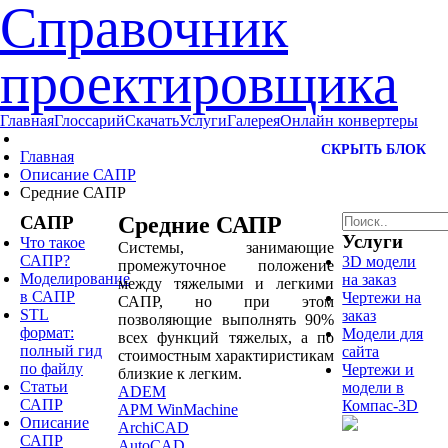
Справочник
проектировщика
Главная
Глоссарий
Скачать
Услуги
Галерея
Онлайн конвертеры
СКРЫТЬ БЛОК
Главная
Описание САПР
Средние САПР
САПР
Средние САПР
Услуги
Что такое
Системы, занимающие
САПР?
3D модели
промежуточное положение
Моделирование
на заказ
между тяжелыми и легкими
в САПР
Чертежи на
САПР, но при этом
STL
заказ
позволяющие выполнять 90%
формат:
Модели для
всех функций тяжелых, а по
полный гид
сайта
стоимостным характиристикам
по файлу
Чертежи и
близкие к легким.
Статьи
модели в
ADEM
САПР
Компас-3D
APM WinMachine
Описание
ArchiCAD
САПР
AutoCAD