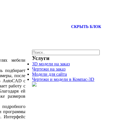
СКРЫТЬ БЛОК
Услуги
елях мебели
3D модели на заказ
Чертежи на заказ
ь подбирает
Модели для сайта
змеры, после
Чертежи и модели в Компас-3D
 в AutoCAD с
ает работу с
Благодаря ей
ке размеров
 подробного
ии программы
е. Интерфейс