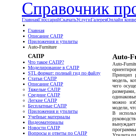
Справочник пр
Главная
Глоссарий
Скачать
Услуги
Галерея
Онлайн конв
Главная
Описание САПР
Приложения и утилиты
Auto-Furniture
САПР
Auto-F
Что такое САПР?
Auto-Furn
Моделирование в САПР
ориентиров
STL формат: полный гид по файлу
Принцип р
Статьи САПР
модель, ко
Описание САПР
чего осущ
Тяжелые САПР
размерами,
Средние САПР
одинаковы
Легкие САПР
можно изб
Бесплатные САПР
модели, чт
Приложения и утилиты
В использ
Учебные материалы
руководст
Видеоматериалы
вынуждает
Новости САПР
программы 
Вопросы и ответы по САПР
Утилита пл