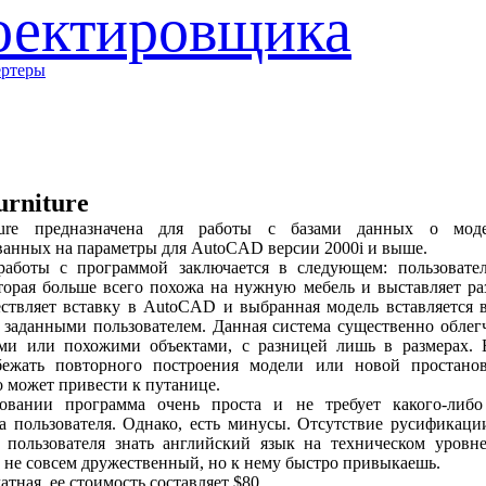
оектировщика
ертеры
urniture
iture предназначена для работы с базами данных о мод
анных на параметры для AutoCAD версии 2000i и выше.
аботы с программой заключается в следующем: пользовател
торая больше всего похожа на нужную мебель и выставляет ра
ествляет вставку в AutoCAD и выбранная модель вставляется
 заданными пользователем. Данная система существенно облегч
ми или похожими объектами, с разницей лишь в размерах. 
ежать повторного построения модели или новой простанов
о может привести к путанице.
овании программа очень проста и не требует какого-либо
ва пользователя. Однако, есть минусы. Отсутствие русификац
 пользователя знать английский язык на техническом уровн
не совсем дружественный, но к нему быстро привыкаешь.
атная, ее стоимость составляет $80.