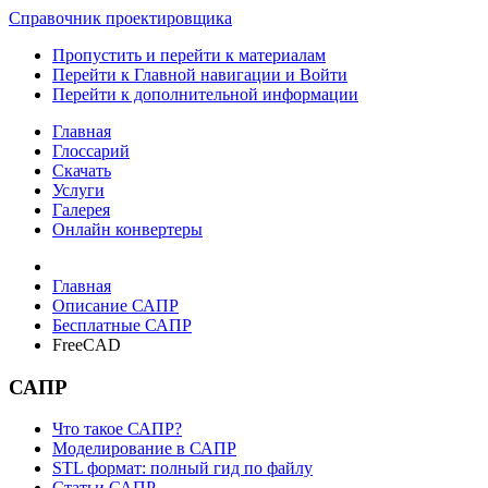
Справочник проектировщика
Пропустить и перейти к материалам
Перейти к Главной навигации и Войти
Перейти к дополнительной информации
Главная
Глоссарий
Скачать
Услуги
Галерея
Онлайн конвертеры
Главная
Описание САПР
Бесплатные САПР
FreeCAD
САПР
Что такое САПР?
Моделирование в САПР
STL формат: полный гид по файлу
Статьи САПР