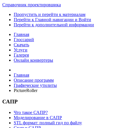
Справочник проектировщика
Пропустить и перейти к материалам
Перейти к Главной навигации и Войти
Перейти к дополнительной информации
Главная
Глоссарий
Скачать
Услуги
Галерея
Онлайн конвертеры
Главная
Описание программ
Графические утилиты
PictureRoller
САПР
Что такое САПР?
Моделирование в САПР
STL формат: полный гид по файлу
Статьи САПР