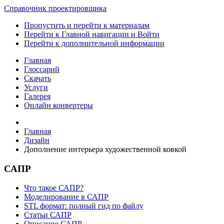
Справочник проектировщика
Пропустить и перейти к материалам
Перейти к Главной навигации и Войти
Перейти к дополнительной информации
Главная
Глоссарий
Скачать
Услуги
Галерея
Онлайн конвертеры
Главная
Дизайн
Дополнение интерьера художественной ковкой
САПР
Что такое САПР?
Моделирование в САПР
STL формат: полный гид по файлу
Статьи САПР
Описание САПР