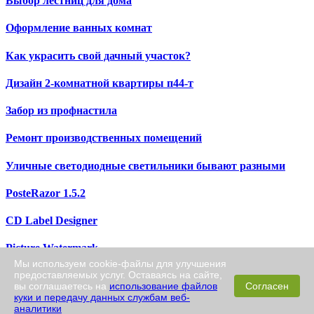
Выбор лестниц для дома
Оформление ванных комнат
Как украсить свой дачный участок?
Дизайн 2-комнатной квартиры п44-т
Забор из профнастила
Ремонт производственных помещений
Уличные светодиодные светильники бывают разными
PosteRazor 1.5.2
CD Label Designer
Picture Watermark
Мы используем cookie-файлы для улучшения
предоставляемых услуг. Оставаясь на сайте,
Universal Document Converter 5.3
вы соглашаетесь на
использование файлов
Согласен
куки и передачу данных службам веб-
Icon Converter Plus
аналитики