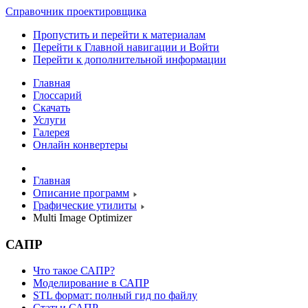
Справочник проектировщика
Пропустить и перейти к материалам
Перейти к Главной навигации и Войти
Перейти к дополнительной информации
Главная
Глоссарий
Скачать
Услуги
Галерея
Онлайн конвертеры
Главная
Описание программ
Графические утилиты
Multi Image Optimizer
САПР
Что такое САПР?
Моделирование в САПР
STL формат: полный гид по файлу
Статьи САПР