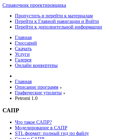
Справочник проектировщика
Пропустить и перейти к материалам
Перейти к Главной навигации и Войти
Перейти к дополнительной информации
Главная
Глоссарий
Скачать
Услуги
Галерея
Онлайн конвертеры
Главная
Описание программ
Графические утилиты
Petromi 1.0
САПР
Что такое САПР?
Моделирование в САПР
STL формат: полный гид по файлу
Статьи САПР