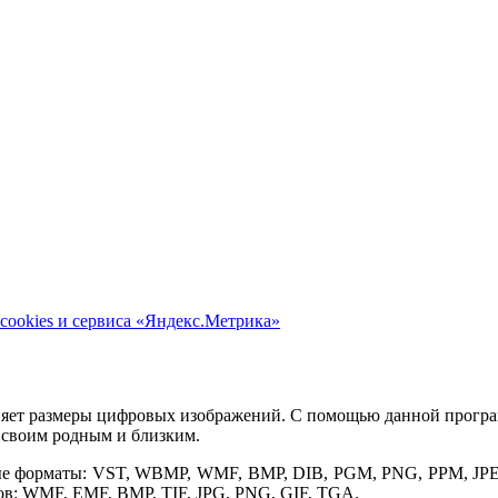
cookies и сервиса «Яндекс.Метрика»
изменяет размеры цифровых изображений. С помощью данной прог
х своим родным и близким.
дные форматы: VST, WBMP, WMF, BMP, DIB, PGM, PNG, PPM, JPE
в: WMF, EMF, BMP, TIF, JPG, PNG, GIF, TGA.