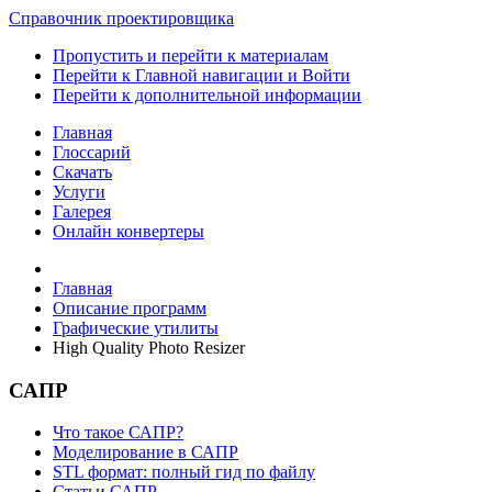
Справочник проектировщика
Пропустить и перейти к материалам
Перейти к Главной навигации и Войти
Перейти к дополнительной информации
Главная
Глоссарий
Скачать
Услуги
Галерея
Онлайн конвертеры
Главная
Описание программ
Графические утилиты
High Quality Photo Resizer
САПР
Что такое САПР?
Моделирование в САПР
STL формат: полный гид по файлу
Статьи САПР