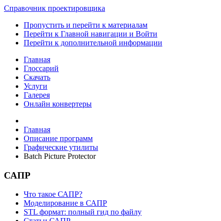
Справочник проектировщика
Пропустить и перейти к материалам
Перейти к Главной навигации и Войти
Перейти к дополнительной информации
Главная
Глоссарий
Скачать
Услуги
Галерея
Онлайн конвертеры
Главная
Описание программ
Графические утилиты
Batch Picture Protector
САПР
Что такое САПР?
Моделирование в САПР
STL формат: полный гид по файлу
Статьи САПР