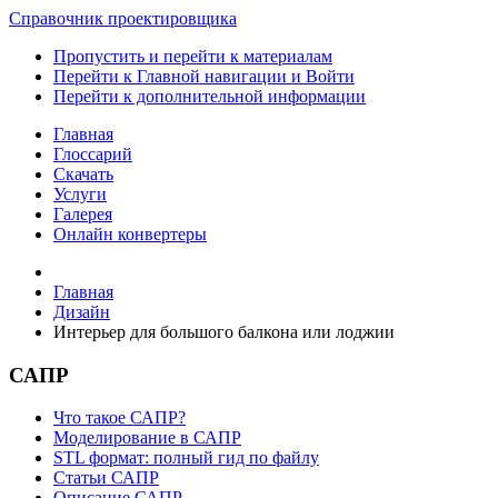
Справочник проектировщика
Пропустить и перейти к материалам
Перейти к Главной навигации и Войти
Перейти к дополнительной информации
Главная
Глоссарий
Скачать
Услуги
Галерея
Онлайн конвертеры
Главная
Дизайн
Интерьер для большого балкона или лоджии
САПР
Что такое САПР?
Моделирование в САПР
STL формат: полный гид по файлу
Статьи САПР
Описание САПР