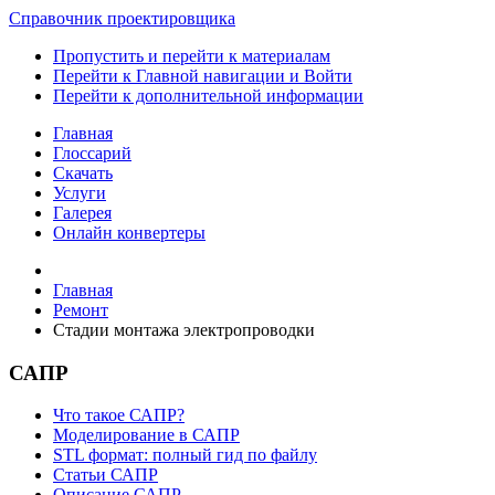
Справочник проектировщика
Пропустить и перейти к материалам
Перейти к Главной навигации и Войти
Перейти к дополнительной информации
Главная
Глоссарий
Скачать
Услуги
Галерея
Онлайн конвертеры
Главная
Ремонт
Стадии монтажа электропроводки
САПР
Что такое САПР?
Моделирование в САПР
STL формат: полный гид по файлу
Статьи САПР
Описание САПР