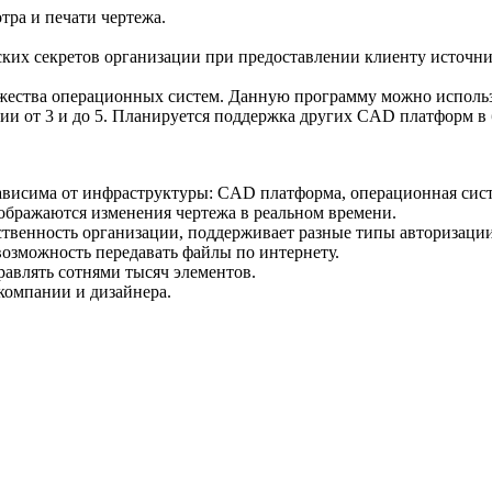
тра и печати чертежа.
ких секретов организации при предоставлении клиенту источни
ожества операционных систем. Данную программу можно использ
сии от 3 и до 5. Планируется поддержка других CAD платформ в
ависима от инфраструктуры: CAD платформа, операционная сис
тображаются изменения чертежа в реальном времени.
венность организации, поддерживает разные типы авторизации,
возможность передавать файлы по интернету.
равлять сотнями тысяч элементов.
компании и дизайнера.