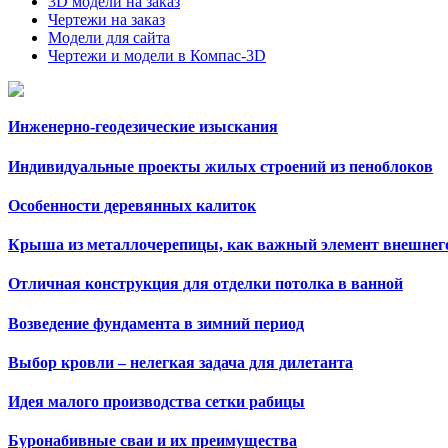
3D модели на заказ
Чертежи на заказ
Модели для сайта
Чертежи и модели в Компас-3D
Инженерно-геодезические изыскания
Индивидуальные проекты жилых строений из пеноблоков
Особенности деревянных калиток
Крыша из металлочерепицы, как важный элемент внешнего
Отличная конструкция для отделки потолка в ванной
Возведение фундамента в зимний период
Выбор кровли – нелегкая задача для дилетанта
Идея малого производства сетки рабицы
Буронабивные сваи и их преимущества