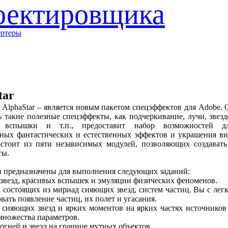
оектировщика
ертеры
tar
AlphaStar – является новым пакетом спецэффектов для Adobe. 
ь такие полезные спецэффекты, как подчеркивание, лучи, звезд
, вспышки и т.п., предоставит набор возможностей д
нных фантастических и естественных эффектов и украшения в
остоит из пяти независимых модулей, позволяющих создават
ты.
и предназначены для выполнения следующих заданий:
 звезд, красивых вспышек и эмуляции физических феноменов.
, состоящих из мириад сияющих звезд, систем частиц. Вы с лег
вать появление частиц, их полет и угасания.
 сияющих звезд и ярких моментов на ярких частях источников
множества параметров.
 огней и звезд на границе мутных объектов.