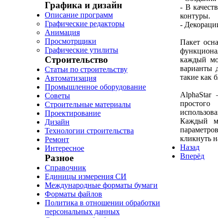
Графика и дизайн
- В качест
Описание программ
контуры.
Графические редакторы
- Декораци
Анимация
Просмотрщики
Пакет осн
Графические утилиты
функциона
Строительство
каждый мо
варианты 
Статьи по строительству
такие как б
Автоматизация
Промышленное оборудование
AlphaStar
Советы
простого
Строительные материалы
использов
Проектирование
Каждый м
Дизайн
параметров
Технологии строительства
кликнуть н
Ремонт
Назад
Интересное
Вперёд
Разное
Справочник
Единицы измерения СИ
Международные форматы бумаги
Форматы файлов
Политика в отношении обработки
персональных данных