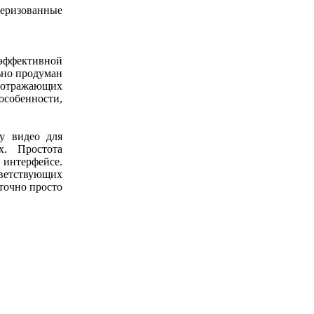
теризованные
 эффективной
ьно продуман
 отражающих
особенности,
у видео для
х. Простота
 интерфейсе.
ветствующих
точно просто