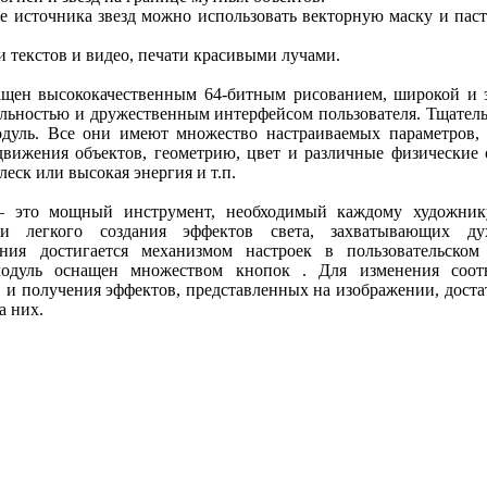
ве источника звезд можно использовать векторную маску и пас
и текстов и видео, печати красивыми лучами.
ащен высококачественным 64-битным рисованием, широкой и
льностью и дружественным интерфейсом пользователя. Тщател
дуль. Все они имеют множество настраиваемых параметров,
движения объектов, геометрию, цвет и различные физические 
леск или высокая энергия и т.п.
 – это мощный инструмент, необходимый каждому художник
 и легкого создания эффектов света, захватывающих ду
ания достигается механизмом настроек в пользовательском
одуль оснащен множеством кнопок . Для изменения соот
 и получения эффектов, представленных на изображении, доста
а них.