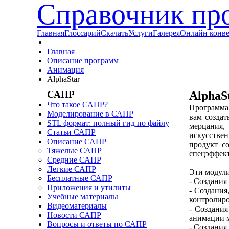
Справочник пр
Главная
Глоссарий
Скачать
Услуги
Галерея
Онлайн конв
Главная
Описание программ
Анимация
AlphaStar
САПР
AlphaS
Что такое САПР?
Программа 
Моделирование в САПР
вам создат
STL формат: полный гид по файлу
мерцания
Статьи САПР
искусстве
Описание САПР
продукт с
Тяжелые САПР
спецэффек
Средние САПР
Легкие САПР
Эти модул
Бесплатные САПР
- Создания
Приложения и утилиты
- Создания
Учебные материалы
контролиро
Видеоматериалы
- Создания
Новости САПР
анимации 
Вопросы и ответы по САПР
- Создания