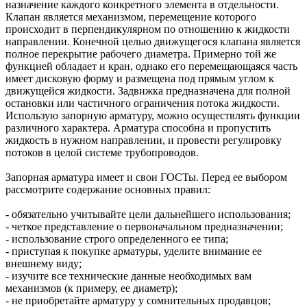
назначение каждого конкретного элемента в отдельности.
Клапан является механизмом, перемещение которого
происходит в перпендикулярном по отношению к жидкости
направлении. Конечной целью движущегося клапана является
полное перекрытие рабочего диаметра. Примерно той же
функцией обладает и кран, однако его перемещающаяся часть
имеет дисковую форму и размещена под прямым углом к
движущейся жидкости. Задвижка предназначена для полной
остановки или частичного ограничения потока жидкости.
Использую запорную арматуру, можно осуществлять функции
различного характера. Арматура способна и пропустить
жидкость в нужном направлении, и провести регулировку
потоков в целой системе трубопроводов.
Запорная арматура имеет и свои ГОСТы. Перед ее выбором
рассмотрите содержание основных правил:
- обязательно учитывайте цели дальнейшего использования;
- четкое представление о первоначальном предназначении;
- использование строго определенного ее типа;
- приступая к покупке арматуры, уделите внимание ее
внешнему виду;
- изучите все технические данные необходимых вам
механизмов (к примеру, ее диаметр);
- не приобретайте арматуру у сомнительных продавцов;