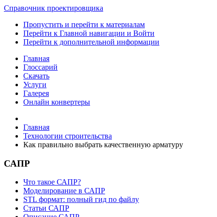
Справочник проектировщика
Пропустить и перейти к материалам
Перейти к Главной навигации и Войти
Перейти к дополнительной информации
Главная
Глоссарий
Скачать
Услуги
Галерея
Онлайн конвертеры
Главная
Технологии строительства
Как правильно выбрать качественную арматуру
САПР
Что такое САПР?
Моделирование в САПР
STL формат: полный гид по файлу
Статьи САПР
Описание САПР