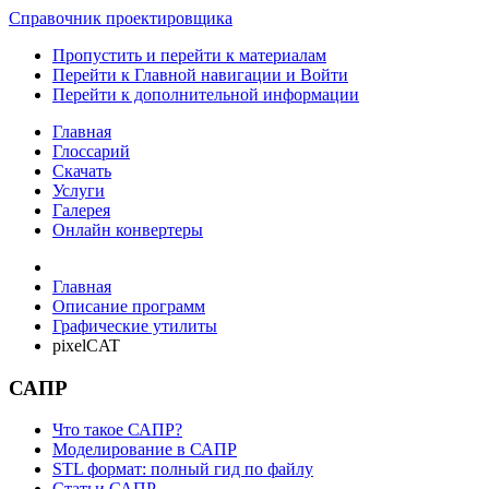
Справочник проектировщика
Пропустить и перейти к материалам
Перейти к Главной навигации и Войти
Перейти к дополнительной информации
Главная
Глоссарий
Скачать
Услуги
Галерея
Онлайн конвертеры
Главная
Описание программ
Графические утилиты
pixelCAT
САПР
Что такое САПР?
Моделирование в САПР
STL формат: полный гид по файлу
Статьи САПР