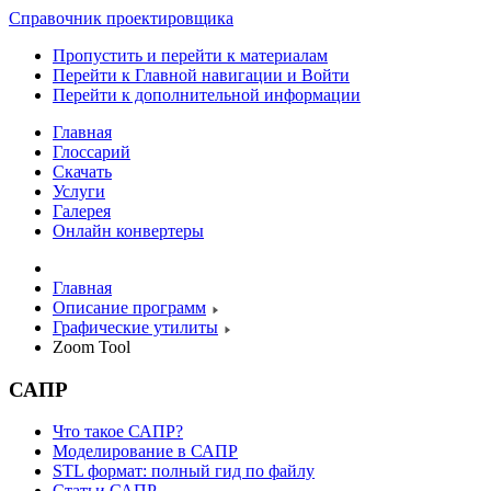
Справочник проектировщика
Пропустить и перейти к материалам
Перейти к Главной навигации и Войти
Перейти к дополнительной информации
Главная
Глоссарий
Скачать
Услуги
Галерея
Онлайн конвертеры
Главная
Описание программ
Графические утилиты
Zoom Tool
САПР
Что такое САПР?
Моделирование в САПР
STL формат: полный гид по файлу
Статьи САПР