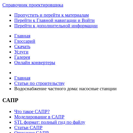
Справочник проектировщика
Пропустить и перейти к материалам
Перейти к Главной навигации и Войти
Перейти к дополнительной информации
Главная
Глоссарий
Скачать
Услуги
Галерея
Онлайн конвертеры
Главная
Статьи по строительству
Водоснабжение частного дома: насосные станции
САПР
Что такое САПР?
Моделирование в САПР
STL формат: полный гид по файлу
Статьи САПР
Описание САПР