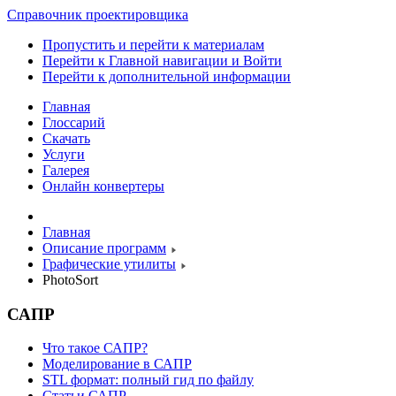
Справочник проектировщика
Пропустить и перейти к материалам
Перейти к Главной навигации и Войти
Перейти к дополнительной информации
Главная
Глоссарий
Скачать
Услуги
Галерея
Онлайн конвертеры
Главная
Описание программ
Графические утилиты
PhotoSort
САПР
Что такое САПР?
Моделирование в САПР
STL формат: полный гид по файлу
Статьи САПР