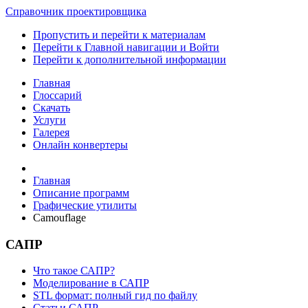
Справочник проектировщика
Пропустить и перейти к материалам
Перейти к Главной навигации и Войти
Перейти к дополнительной информации
Главная
Глоссарий
Скачать
Услуги
Галерея
Онлайн конвертеры
Главная
Описание программ
Графические утилиты
Camouflage
САПР
Что такое САПР?
Моделирование в САПР
STL формат: полный гид по файлу
Статьи САПР