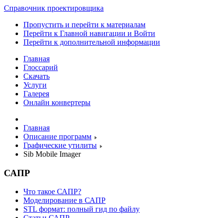
Справочник проектировщика
Пропустить и перейти к материалам
Перейти к Главной навигации и Войти
Перейти к дополнительной информации
Главная
Глоссарий
Скачать
Услуги
Галерея
Онлайн конвертеры
Главная
Описание программ
Графические утилиты
Sib Mobile Imager
САПР
Что такое САПР?
Моделирование в САПР
STL формат: полный гид по файлу
Статьи САПР