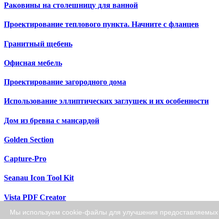
Раковины на столешницу для ванной
Проектирование теплового пункта. Начните с фланцев
Гранитный щебень
Офисная мебель
Проектирование загородного дома
Использование эллиптических заглушек и их особенности
Дом из бревна с мансардой
Golden Section
Capture-Pro
Seanau Icon Tool Kit
Vista PDF Creator
Мы используем cookie-файлы для улучшения предоставляемых у
Cardio Calipers