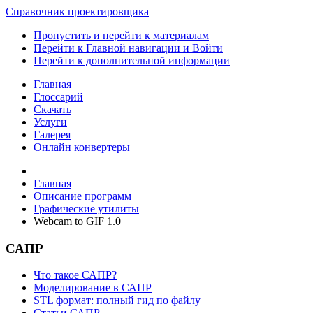
Справочник проектировщика
Пропустить и перейти к материалам
Перейти к Главной навигации и Войти
Перейти к дополнительной информации
Главная
Глоссарий
Скачать
Услуги
Галерея
Онлайн конвертеры
Главная
Описание программ
Графические утилиты
Webcam to GIF 1.0
САПР
Что такое САПР?
Моделирование в САПР
STL формат: полный гид по файлу
Статьи САПР