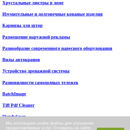
Хрустальные люстры в доме
Изумительные и долговечные кованые изделия
Карнизы для штор
Размещение наружной рекламы
Разнообразие современного навесного оборудования
Виды автокранов
Устройство дренажной системы
Разновидности самоходных тележек
BatchImage
Tiff Pdf Cleaner
HandySnap
Мы используем cookie-файлы для улучшения
предоставляемых услуг. Оставаясь на сайте,
Free Powerpoint Templates