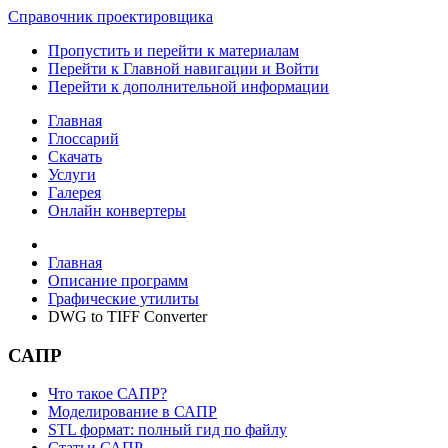
Справочник проектировщика
Пропустить и перейти к материалам
Перейти к Главной навигации и Войти
Перейти к дополнительной информации
Главная
Глоссарий
Скачать
Услуги
Галерея
Онлайн конвертеры
Главная
Описание программ
Графические утилиты
DWG to TIFF Converter
САПР
Что такое САПР?
Моделирование в САПР
STL формат: полный гид по файлу
Статьи САПР