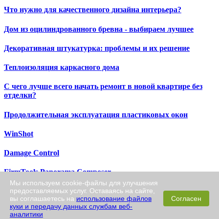
Что нужно для качественного дизайна интерьера?
Дом из оцилиндрованного бревна - выбираем лучшее
Декоративная штукатурка: проблемы и их решение
Теплоизоляция каркасного дома
С чего лучше всего начать ремонт в новой квартире без
отделки?
Продолжительная эксплуатация пластиковых окон
WinShot
Damage Control
FirmTools Panorama Composer
Мы используем cookie-файлы для улучшения
предоставляемых услуг. Оставаясь на сайте,
progeCAM
вы соглашаетесь на
использование файлов
Согласен
куки и передачу данных службам веб-
AutoCAD MEP
аналитики