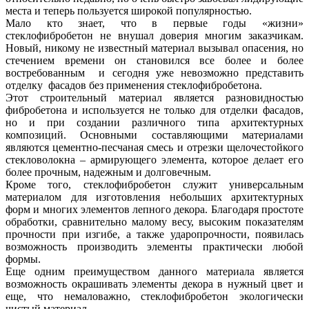
места и теперь пользуется широкой популярностью.
Мало кто знает, что в первые годы «жизни»
стеклофибробетон не внушал доверия многим заказчикам.
Новый, никому не известный материал вызывал опасения, но
стечением времени он становился все более и более
востребованным и сегодня уже невозможно представить
отделку фасадов без применения стеклофибробетона.
Этот строительный материал является разновидностью
фибробетона и используется не только для отделки фасадов,
но и при создании различного типа архитектурных
композиций. Основными составляющими материалами
являются цементно-песчаная смесь и отрезки щелочестойкого
стекловолокна – армирующего элемента, которое делает его
более прочным, надежным и долговечным.
Кроме того, стеклофибробетон служит универсальным
материалом для изготовления небольших архитектурных
форм и многих элементов лепного декора. Благодаря простоте
обработки, сравнительно малому весу, высоким показателям
прочности при изгибе, а также ударопрочности, появилась
возможность производить элементы практически любой
формы.
Еще одним преимуществом данного материала является
возможность окрашивать элементы декора в нужный цвет и
еще, что немаловажно, стеклофибробетон экологически
чистый материал.