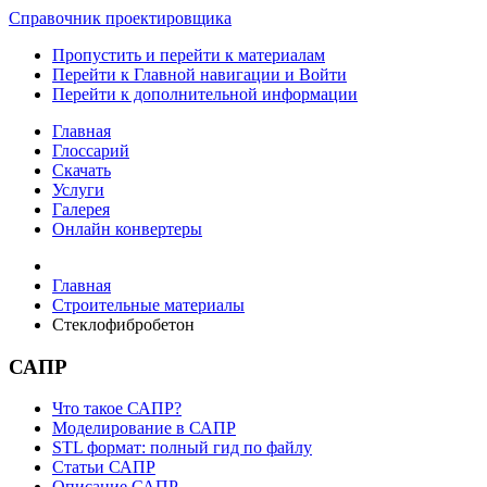
Справочник проектировщика
Пропустить и перейти к материалам
Перейти к Главной навигации и Войти
Перейти к дополнительной информации
Главная
Глоссарий
Скачать
Услуги
Галерея
Онлайн конвертеры
Главная
Строительные материалы
Стеклофибробетон
САПР
Что такое САПР?
Моделирование в САПР
STL формат: полный гид по файлу
Статьи САПР
Описание САПР