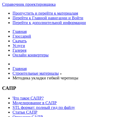
Справочник проектировщика
Пропустить и перейти к материалам
Перейти к Главной навигации и Войти
Перейти к дополнительной информации
Главная
Глоссарий
Скачать
Услуги
Галерея
Онлайн конвертеры
Главная
Строительные материалы
Методика укладки гибкой черепицы
САПР
Что такое САПР?
Моделирование в САПР
STL формат: полный гид по файлу
Статьи САПР
Описание САПР