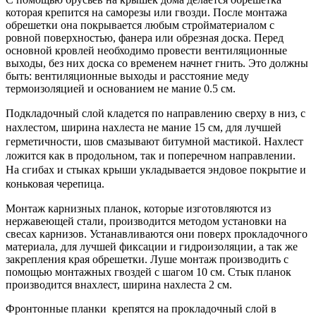
которая крепится на саморезы или гвозди. После монтажа
обрешетки она покрывается любым стройматериалом с
ровной поверхностью, фанера или обрезная доска. Перед
основной кровлей необходимо провести вентиляционные
выходы, без них доска со временем начнет гнить. Это должны
быть: вентиляционные выходы и расстояние меду
термоизоляцией и основанием не мание 0.5 см.
Подкладочный слой кладется по направлению сверху в низ, с
нахлестом, ширина нахлеста не мание 15 см, для лучшей
герметичности, шов смазывают битумной мастикой. Нахлест
ложится как в продольном, так и поперечном направлении.
На сгибах и стыках крыши укладывается эндовое покрытие и
коньковая черепица.
Монтаж карнизных планок, которые изготовляются из
нержавеющей стали, производится методом установки на
свесах карнизов. Устанавливаются они поверх прокладочного
материала, для лучшей фиксации и гидроизоляции, а так же
закрепления края обрешетки. Луше монтаж производить с
помощью монтажных гвоздей с шагом 10 см. Стык планок
производится внахлест, ширина нахлеста 2 см.
Фронтонные планки крепятся на прокладочный слой в