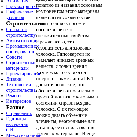
Анимация
понятно из названия основным
Просмотрщики
компонентом этого материала
Графические
утилиты
является гипсовый состав,
Строительство
именно он во многом и
Статьи по
обеспечивает его
строительству
положительные свойства.
Автоматизация
Прежде всего, это
Промышленное
безопасность для здоровья
оборудование
человека. Гипсокартон не
Советы
выделяет никаких вредных
Строительные
веществ, с точки зрения
материалы
химического состава он
Проектирование
инертен. Также листы ГКЛ
Дизайн
Технологии
достаточно легкие, что
строительства
обеспечивает относительно
Ремонт
простой монтаж, с которым в
Интересное
состоянии справиться два
Разное
человека. С их помощью
Справочник
можно делать объемные
Единицы
элементы, необходимые для
измерения
дизайна, без использования
СИ
тяжелых материалов. И еще
Международные