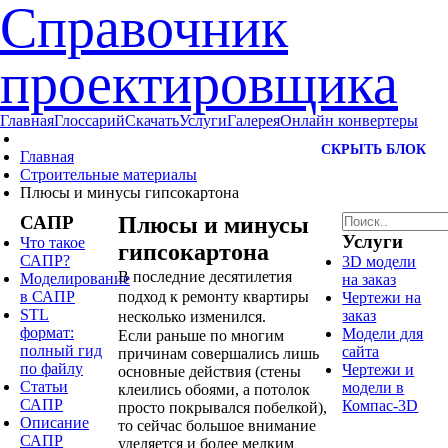
Справочник
проектировщика
Главная
Глоссарий
Скачать
Услуги
Галерея
Онлайн конвертеры
СКРЫТЬ БЛОК
Главная
Строительные материалы
Плюсы и минусы гипсокартона
САПР
Плюсы и минусы
Услуги
Что такое
гипсокартона
САПР?
3D модели
В последние десятилетия
Моделирование
на заказ
в САПР
подход к ремонту квартиры
Чертежи на
STL
заказ
несколько изменился.
формат:
Модели для
Если раньше по многим
полный гид
сайта
причинам совершались лишь
по файлу
Чертежи и
основные действия (стены
Статьи
модели в
клеились обоями, а потолок
САПР
Компас-3D
просто покрывался побелкой),
Описание
то сейчас большое внимание
САПР
уделяется и более мелким