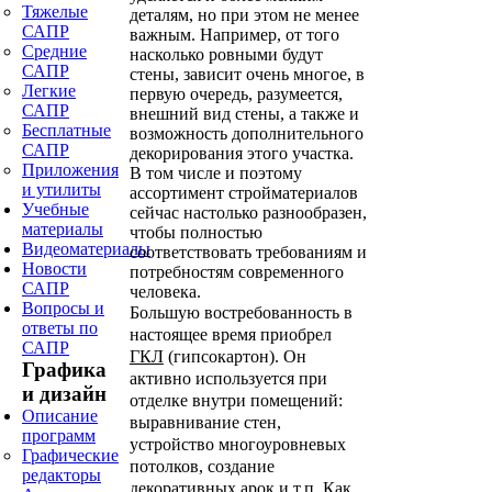
Тяжелые
деталям, но при этом не менее
САПР
важным. Например, от того
Средние
насколько ровными будут
САПР
стены, зависит очень многое, в
Легкие
первую очередь, разумеется,
САПР
внешний вид стены, а также и
Бесплатные
возможность дополнительного
САПР
декорирования этого участка.
Приложения
В том числе и поэтому
и утилиты
ассортимент стройматериалов
Учебные
сейчас настолько разнообразен,
материалы
чтобы полностью
Видеоматериалы
соответствовать требованиям и
Новости
потребностям современного
САПР
человека.
Вопросы и
Большую востребованность в
ответы по
настоящее время приобрел
САПР
ГКЛ
(гипсокартон). Он
Графика
активно используется при
и дизайн
отделке внутри помещений:
Описание
выравнивание стен,
программ
устройство многоуровневых
Графические
потолков, создание
редакторы
декоративных арок и т.п. Как