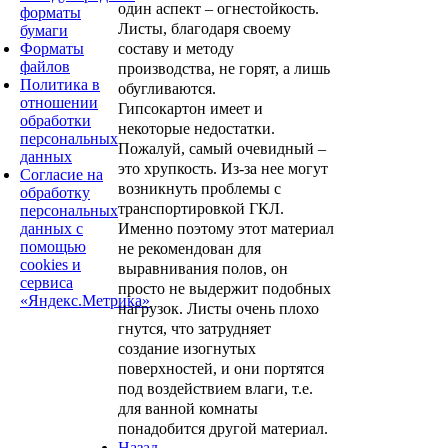
один аспект – огнестойкость.
форматы
Листы, благодаря своему
бумаги
Форматы
составу и методу
файлов
производства, не горят, а лишь
Политика в
обугливаются.
отношении
Гипсокартон имеет и
обработки
некоторые недостатки.
персональных
Пожалуй, самый очевидный –
данных
это хрупкость. Из-за нее могут
Согласие на
возникнуть проблемы с
обработку
транспортировкой ГКЛ.
персональных
данных с
Именно поэтому этот материал
помощью
не рекомендован для
cookies и
выравнивания полов, он
сервиса
просто не выдержит подобных
«Яндекс.Метрика»
нагрузок. Листы очень плохо
гнутся, что затрудняет
создание изогнутых
поверхностей, и они портятся
под воздействием влаги, т.е.
для ванной комнаты
понадобится другой материал.
Назад