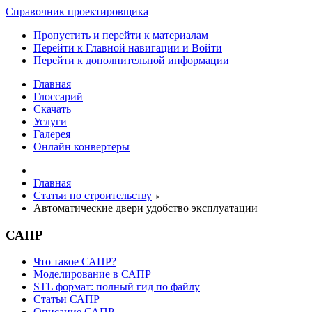
Справочник проектировщика
Пропустить и перейти к материалам
Перейти к Главной навигации и Войти
Перейти к дополнительной информации
Главная
Глоссарий
Скачать
Услуги
Галерея
Онлайн конвертеры
Главная
Статьи по строительству
Автоматические двери удобство эксплуатации
САПР
Что такое САПР?
Моделирование в САПР
STL формат: полный гид по файлу
Статьи САПР
Описание САПР