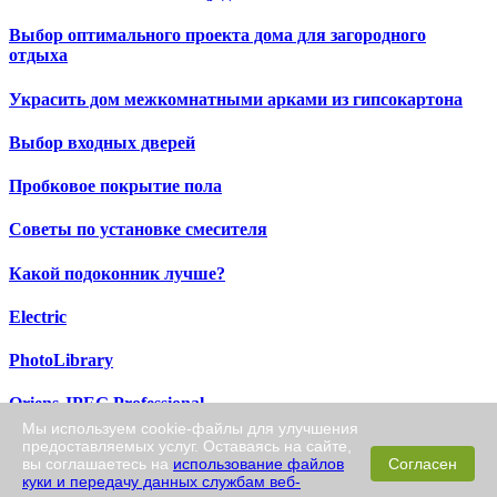
Выбор оптимального проекта дома для загородного
отдыха
Украсить дом межкомнатными арками из гипсокартона
Выбор входных дверей
Пробковое покрытие пола
Советы по установке смесителя
Какой подоконник лучше?
Electric
PhotoLibrary
Oriens JPEG Professional
Мы используем cookie-файлы для улучшения
предоставляемых услуг. Оставаясь на сайте,
Screen Capture Pro
вы соглашаетесь на
использование файлов
Согласен
куки и передачу данных службам веб-
Retouch Pilot