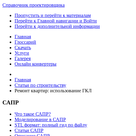
Справочник проектировщика
Пропустить и перейти к материалам
Перейти к Главной навигации и Войти
Перейти к дополнительной информации
Главная
Глоссарий
Скачать
Услуги
Галерея
Онлайн конвертеры
Главная
Статьи по строительству
Ремонт квартир: использование ГКЛ
САПР
Что такое САПР?
Моделирование в САПР
STL формат: полный гид по файлу
Статьи САПР
Описание САПР