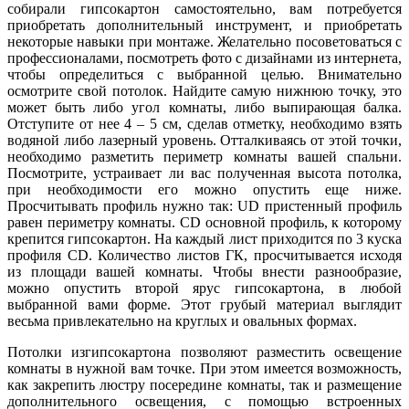
собирали гипсокартон самостоятельно, вам потребуется
приобретать дополнительный инструмент, и приобретать
некоторые навыки при монтаже. Желательно посоветоваться с
профессионалами, посмотреть фото с дизайнами из интернета,
чтобы определиться с выбранной целью. Внимательно
осмотрите свой потолок. Найдите самую нижнюю точку, это
может быть либо угол комнаты, либо выпирающая балка.
Отступите от нее 4 – 5 см, сделав отметку, необходимо взять
водяной либо лазерный уровень. Отталкиваясь от этой точки,
необходимо разметить периметр комнаты вашей спальни.
Посмотрите, устраивает ли вас полученная высота потолка,
при необходимости его можно опустить еще ниже.
Просчитывать профиль нужно так: UD пристенный профиль
равен периметру комнаты. CD основной профиль, к которому
крепится гипсокартон. На каждый лист приходится по 3 куска
профиля CD. Количество листов ГК, просчитывается исходя
из площади вашей комнаты. Чтобы внести разнообразие,
можно опустить второй ярус гипсокартона, в любой
выбранной вами форме. Этот грубый материал выглядит
весьма привлекательно на круглых и овальных формах.
Потолки изгипсокартона позволяют разместить освещение
комнаты в нужной вам точке. При этом имеется возможность,
как закрепить люстру посередине комнаты, так и размещение
дополнительного освещения, с помощью встроенных