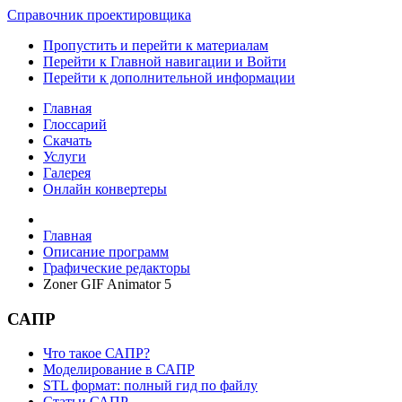
Справочник проектировщика
Пропустить и перейти к материалам
Перейти к Главной навигации и Войти
Перейти к дополнительной информации
Главная
Глоссарий
Скачать
Услуги
Галерея
Онлайн конвертеры
Главная
Описание программ
Графические редакторы
Zoner GIF Animator 5
САПР
Что такое САПР?
Моделирование в САПР
STL формат: полный гид по файлу
Статьи САПР