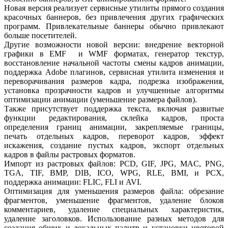
Новая версия реализует сервисные утилиты прямого создания
красочных баннеров, без привлечения других графических
программ. Привлекательные баннеры обычно привлекают
больше посетителей.
Другие возможности новой версии: внедрение векторной
графики в EMF и WMF форматах, генератор текстур,
восстановление начальной частоты смены кадров анимации,
поддержка Adobe плагинов, сервисная утилита изменения и
переворачивания размеров кадра, подрезка изображения,
установка прозрачности кадров и улучшенные алгоритмы
оптимизации анимации (уменьшение размера файлов).
Также присутствует поддержка текста, включая развитые
функции редактирования, склейка кадров, проста
определения границ анимации, закрепляемые границы,
печать отдельных кадров, переворот кадров, эффект
искажения, создание пустых кадров, экспорт отдельных
кадров в файлы растровых форматов.
Импорт из растровых файлов: PCD, GIF, JPG, MAC, PNG,
TGA, TIF, BMP, DIB, ICO, WPG, RLE, BMI, и PCX,
поддержка анимации: FLIC, FLI и AVI.
Оптимизация для уменьшения размеров файла: обрезание
фрагментов, уменьшение фрагментов, удаление блоков
комментариев, удаление специальных характеристик,
удаление заголовков. Использование разных методов для
создания общих и локальных палитр и установки цветовой