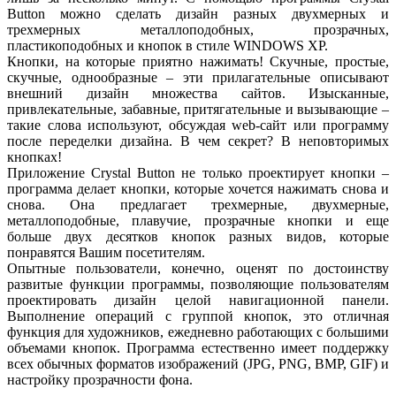
Button можно сделать дизайн разных двухмерных и
трехмерных металлоподобных, прозрачных,
пластикоподобных и кнопок в стиле WINDOWS XP.
Кнопки, на которые приятно нажимать! Скучные, простые,
скучные, однообразные – эти прилагательные описывают
внешний дизайн множества сайтов. Изысканные,
привлекательные, забавные, притягательные и вызывающие –
такие слова используют, обсуждая web-сайт или программу
после переделки дизайна. В чем секрет? В неповторимых
кнопках!
Приложение Crystal Button не только проектирует кнопки –
программа делает кнопки, которые хочется нажимать снова и
снова. Она предлагает трехмерные, двухмерные,
металлоподобные, плавучие, прозрачные кнопки и еще
больше двух десятков кнопок разных видов, которые
понравятся Вашим посетителям.
Опытные пользователи, конечно, оценят по достоинству
развитые функции программы, позволяющие пользователям
проектировать дизайн целой навигационной панели.
Выполнение операций с группой кнопок, это отличная
функция для художников, ежедневно работающих с большими
объемами кнопок. Программа естественно имеет поддержку
всех обычных форматов изображений (JPG, PNG, BMP, GIF) и
настройку прозрачности фона.