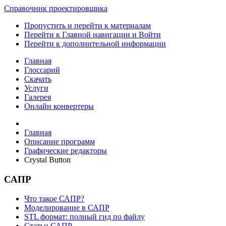
Справочник проектировщика
Пропустить и перейти к материалам
Перейти к Главной навигации и Войти
Перейти к дополнительной информации
Главная
Глоссарий
Скачать
Услуги
Галерея
Онлайн конвертеры
Главная
Описание программ
Графические редакторы
Crystal Button
САПР
Что такое САПР?
Моделирование в САПР
STL формат: полный гид по файлу
Статьи САПР