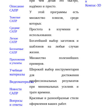
при чём делая это быстро,
в
Компас-3D
Описание
надёжно и просто.
САПР
У этой программы есть
Тяжелые
множество плюсов, среди
САПР
которых:
Средние
Простота в изучении и
САПР
использовании.
Легкие
Богатейший выбор заготовок и
САПР
шаблонов на любые случаи
Бесплатные
жизни.
САПР
Множество полезнейших
Приложения
и утилиты
примеров.
Широкий выбор инструментария
Учебные
материалы
для достижения
профессиональных результатов
Видеоматериалы
при минимальных усилиях и
Новости
трате времени.
САПР
Красивые и разнообразные стили
Вопросы
оформления ваших работ.
и ответы