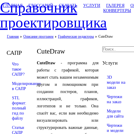
Справочник
ГЛАВНАЯ
ГЛОССАРИЙ
СКАЧАТЬ
УСЛУГИ
ГАЛЕРЕЯ
О
КОНВЕРТЕРЫ
проектировщика
Главная
Описание программ
Графические редакторы
CuteDraw
CuteDraw
САПР
Услуги
CuteDraw
- программа для
Что
такое
работы с графикой, которая
САПР?
может стать вашим незаменимым
3D
модели на
Моделирование
другом и помощником при
заказ
в САПР
создании постеров, планов,
Чертежи
STL
иллюстраций, графиков,
на заказ
формат:
логотипов и не только. Она
полный
Модели
гид по
спасёт вас, если вам необходимо
для сайта
файлу
визуализировать или
Чертежи
Статьи
структурировать важные данные,
и модели
САПР