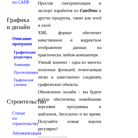
по САПР
Простая синхронизация и
экспорт наработок из
CuteDraw
в
другие продукты, такие как word
Графика
и excel.
и дизайн
XML формат обеспечит
Описание
качественное и корректное
программ
отображение данных на
Графические
практически любом компьютере.
редакторы
Умный коннект - одна из многих
Анимация
полезных функций, помогающая
Просмотрщики
легко и качественно соединять
Графические
графические объекты.
утилиты
Обновление онлайн - вы будете
всегда обеспечены новейшими
Строительство
версиями программы и
Статьи
шаблонов, бесплатно и во время.
по
Получайте новые версии
строительству
регулярно!
Автоматизация