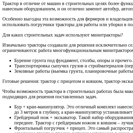
Трактор в отличие от машин в строительных целях более функ
навесным оборудованием, и он отлично заменит автобур, автоп
Особенно выгодна эта возможность для фермеров и владельцев 
использовать
погрузчики тракторы
для работы или уборки в по
Для каких строительных задач используют минитракторы?
Изначально тракторы создавали для решения исключительно сел
ограничиваются: работа многофункциональным минитрактором 
Бурение грунта под фундамент, столбы, опоры и прочего.
Транспортировка сыпучих грузов и стройматериалов (пере
Земляные работы (выемка грунта, планировочные работы,
Готовые решения: трактор с прицепом и ковшом, трактор-экска
Чтобы возможность трактора в строительных работах была мак
подходящих для решения поставленных задач.
Бур + кран-манипулятор. Это отличный комплект навесно
до 3 метров в глубину, а кран-манипулятор устанавлива
Грейдерный нож + экскаватор. Такой набор оборудования
переднее. Трактор с грейдерным ножом и ковшом – лучше
Фронтальный погрузчик + прицеп. Это самый распростра