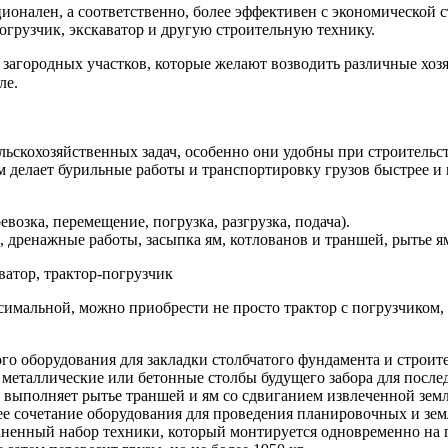
ционален, а соответственно, более эффективен с экономической 
огрузчик, экскаватор и другую строительную технику.
загородных участков, которые желают возводить различные хозя
ле.
ьскохозяйственных задач, особенно они удобны при строительст
делает бурильные работы и транспортировку грузов быстрее и
возка, перемещение, погрузка, разгрузка, подача).
 дренажные работы, засыпка ям, котлованов и траншей, рытье ям
ватор, трактор-погрузчик
симальной, можно приобрести не просто трактор с погрузчиком,
го оборудования для закладки столбчатого фундамента и строите
ет металлические или бетонные столбы будущего забора для посл
 выполняет рытье траншей и ям со сдвиганием извлеченной земли
е сочетание оборудования для проведения планировочных и земл
ненный набор техники, который монтируется одновременно на пе