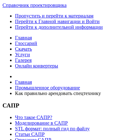
Справочник проектировщика
Пропустить и перейти к материалам
Перейти к Главной навигации и Войти
Перейти к дополнительной информации
Главная
Глоссарий
Скачать
Услуги
Галерея
Онлайн конвертеры
Главная
Промышленное оборудование
Как правильно арендовать спецтехнику
САПР
Что такое САПР?
Моделирование в САПР
STL формат: полный гид по файлу
Статьи САПР
Описание САПР