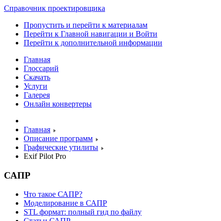
Справочник проектировщика
Пропустить и перейти к материалам
Перейти к Главной навигации и Войти
Перейти к дополнительной информации
Главная
Глоссарий
Скачать
Услуги
Галерея
Онлайн конвертеры
Главная
Описание программ
Графические утилиты
Exif Pilot Pro
САПР
Что такое САПР?
Моделирование в САПР
STL формат: полный гид по файлу
Статьи САПР