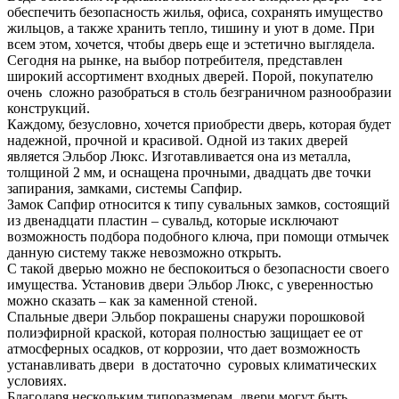
обеспечить безопасность жилья, офиса, сохранять имущество
жильцов, а также хранить тепло, тишину и уют в доме. При
всем этом, хочется, чтобы дверь еще и эстетично выглядела.
Сегодня на рынке, на выбор потребителя, представлен
широкий ассортимент входных дверей. Порой, покупателю
очень сложно разобраться в столь безграничном разнообразии
конструкций.
Каждому, безусловно, хочется приобрести дверь, которая будет
надежной, прочной и красивой. Одной из таких дверей
является Эльбор Люкс. Изготавливается она из металла,
толщиной 2 мм, и оснащена прочными, двадцать две точки
запирания, замками, системы Сапфир.
Замок Сапфир относится к типу сувальных замков, состоящий
из двенадцати пластин – сувальд, которые исключают
возможность подбора подобного ключа, при помощи отмычек
данную систему также невозможно открыть.
С такой дверью можно не беспокоиться о безопасности своего
имущества. Установив двери Эльбор Люкс, с уверенностью
можно сказать – как за каменной стеной.
Спальные двери Эльбор покрашены снаружи порошковой
полиэфирной краской, которая полностью защищает ее от
атмосферных осадков, от коррозии, что дает возможность
устанавливать двери в достаточно суровых климатических
условиях.
Благодаря нескольким типоразмерам, двери могут быть