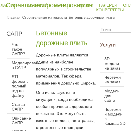
Справочник проектировщика
ГЛАВНАЯ
ГЛОССАРИЙ
СКАЧАТЬ
УСЛУГИ
ГАЛЕРЕЯ
ОН
КОНВЕРТЕРЫ
Главная
Строительные материалы
Бетонные дорожные плиты
Бетонные
САПР
дорожные плиты
Услуги
Что
такое
САПР?
Дорожные плиты являются
3D
одним из наиболее
Моделирование
модели
в САПР
на заказ
популярных в строительстве
материалов. Так сфера
STL
Чертежи
формат:
на заказ
применения довольно широка.
полный
гид по
Модели
Они используются в
файлу
для
ситуациях, когда необходима
сайта
Статьи
особая прочность дорожного
САПР
Чертежи
покрытия. Это могут быть
и модели
Описание
в
взлетные полосы, автотрассы,
САПР
Компас-3D
строительные площадки,