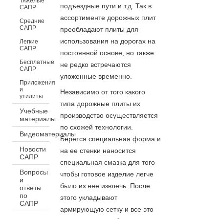
Тяжелые
подъездные пути и т.д. Так в
САПР
ассортименте дорожных плит
Средние
САПР
преобладают плиты для
использования на дорогах на
Легкие
САПР
постоянной основе, но также
Бесплатные
не редко встречаются
САПР
уложенные временно.
Приложения
и
Независимо от того какого
утилиты
типа дорожные плиты их
Учебные
производство осуществляется
материалы
по схожей технологии.
Видеоматериалы
Берется специальная форма и
Новости
на ее стенки наносится
САПР
специальная смазка для того
Вопросы
чтобы готовое изделие легче
и
было из нее извлечь. После
ответы
по
этого укладывают
САПР
армирующую сетку и все это