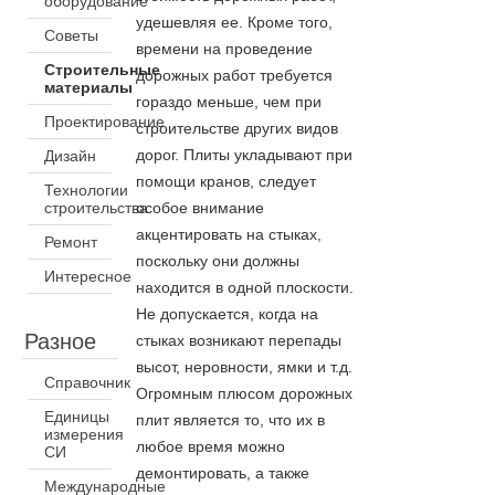
оборудование
удешевляя ее. Кроме того,
Советы
времени на проведение
Строительные
дорожных работ требуется
материалы
гораздо меньше, чем при
Проектирование
строительстве других видов
дорог. Плиты укладывают при
Дизайн
помощи кранов, следует
Технологии
строительства
особое внимание
акцентировать на стыках,
Ремонт
поскольку они должны
Интересное
находится в одной плоскости.
Не допускается, когда на
Разное
стыках возникают перепады
высот, неровности, ямки и т.д.
Справочник
Огромным плюсом дорожных
Единицы
плит является то, что их в
измерения
любое время можно
СИ
демонтировать, а также
Международные