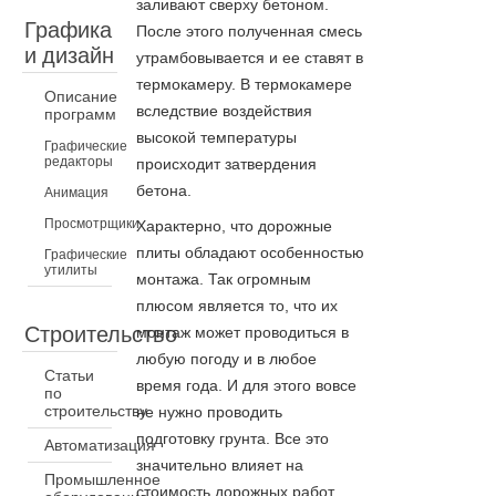
заливают сверху бетоном.
Графика
После этого полученная смесь
и дизайн
утрамбовывается и ее ставят в
термокамеру. В термокамере
Описание
вследствие воздействия
программ
высокой температуры
Графические
редакторы
происходит затвердения
бетона.
Анимация
Просмотрщики
Характерно, что дорожные
плиты обладают особенностью
Графические
утилиты
монтажа. Так огромным
плюсом является то, что их
Строительство
монтаж может проводиться в
любую погоду и в любое
Статьи
время года. И для этого вовсе
по
строительству
не нужно проводить
подготовку грунта. Все это
Автоматизация
значительно влияет на
Промышленное
стоимость дорожных работ,