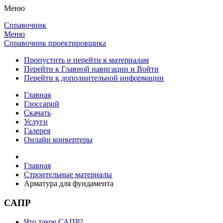
Меню
Справочник
Меню
Справочник проектировщика
Пропустить и перейти к материалам
Перейти к Главной навигации и Войти
Перейти к дополнительной информации
Главная
Глоссарий
Скачать
Услуги
Галерея
Онлайн конвертеры
Главная
Строительные материалы
Арматура для фундамента
САПР
Что такое САПР?