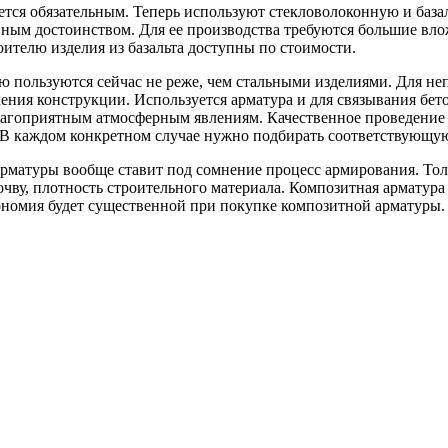
яется обязательным. Теперь используют стекловолоконную и база
вным достоинством. Для ее производства требуются большие вло
ителю изделия из базальта доступны по стоимости.
ю пользуются сейчас не реже, чем стальными изделиями. Для н
ния конструкции. Используется арматура и для связывания бетон
лагоприятным атмосферным явлениям. Качественное проведение 
. В каждом конкретном случае нужно подбирать соответствующу
 арматуры вообще ставит под сомнение процесс армирования. То
чву, плотность строительного материала. Композитная арматура 
кономия будет существенной при покупке композитной арматуры.