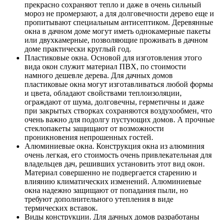
прекрасно сохраняют тепло и даже в очень сильный
мороз не промерзают, а для долговечности дерево еще и
пропитывают специальным антисептиком. Деревянные
окна в дачном доме могут иметь однокамерные пакеты
или двухкамерные, позволяющие проживать в дачном
доме практически круглый год.
Пластиковые окна. Основой для изготовления этого
вида окон служит материал ПВХ, по стоимости
намного дешевле дерева. Для дачных домов
пластиковые окна могут изготавливаться любой формы
и цвета, обладают свойствами теплоизоляции,
ограждают от шума, долговечны, герметичны и даже
при закрытых створках сохраняются воздухообмен, что
очень важно для подолгу пустующих домов. А прочные
стеклопакеты защищают от возможности
проникновения непрошенных гостей.
Алюминиевые окна. Конструкция окна из алюминия
очень легкая, его стоимость очень привлекательная для
владельцев дач, решивших установить этот вид окон.
Материал совершенно не подвергается старению и
влиянию климатических изменений. Алюминиевые
окна надежно защищают от попадания пыли, но
требуют дополнительного утепления в виде
термических вставок.
Виды конструкции. Для дачных домов разработаны