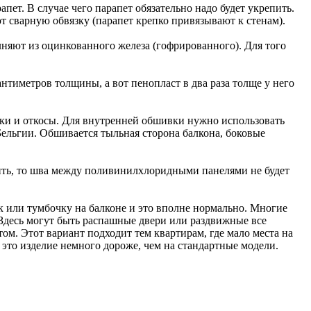
пет. В случае чего парапет обязательно надо будет укрепить.
т сварную обвязку (парапет крепко привязывают к стенам).
няют из оцинкованного железа (гофрированного). Для того
нтиметров толщины, а вот пенопласт в два раза толще у него
ики и откосы. Для внутренней обшивки нужно использовать
Бельгии. Обшивается тыльная сторона балкона, боковые
вить, то шва между поливинилхлоридными панелями не будет
к или тумбочку на балконе и это вполне нормально. Многие
Здесь могут быть распашные двери или раздвижные все
ом. Этот вариант подходит тем квартирам, где мало места на
а это изделие немного дороже, чем на стандартные модели.