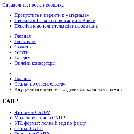
Справочник проектировщика
Пропустить и перейти к материалам
Перейти к Главной навигации и Войти
Перейти к дополнительной информации
Главная
Глоссарий
Скачать
Услуги
Галерея
Онлайн конвертеры
Главная
Статьи по строительству
Внутренняя и внешняя отделка балкона или лоджии
САПР
Что такое САПР?
Моделирование в САПР
STL формат: полный гид по файлу
Статьи САПР
Описание САПР