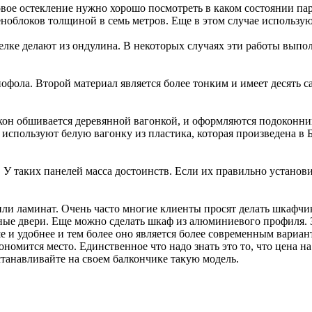
вое остекление нужно хорошо посмотреть в каком состоянии пара
ноблоков толщиной в семь метров. Еще в этом случае использую
лке делают из ондулина. В некоторых случаях эти работы выпол
фола. Второй материал является более тонким и имеет десять са
лкон обшивается деревянной вагонкой, и оформляются подоконн
 используют белую вагонку из пластика, которая произведена в 
 У таких панелей масса достоинств. Если их правильно устано
или ламинат. Очень часто многие клиенты просят делать шкафчи
ые двери. Еще можно сделать шкаф из алюминиевого профиля. 
 и удобнее и тем более оно является более современным вариант
номится место. Единственное что надо знать это то, что цена н
танавливайте на своем балкончике такую модель.