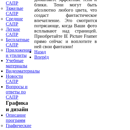
САПР
блики. Тени могут быть
Тяжелые
абсолютно любого цвета, что
САПР
создаст фантастическое
Средние
впечатление. Это смотрится
САПР
потрясающе, когда Ваши фото
Легкие
всплывают над страницей.
САПР
Приобретайте IE Picture Framer
Бесплатные
прямо сейчас и воплотите в
САПР
ней свои фантазии!
Приложения
Назад
и утилиты
Вперёд
Учебные
материалы
Видеоматериалы
Новости
САПР
Вопросы и
ответы по
САПР
Графика
и дизайн
Описание
программ
Графические