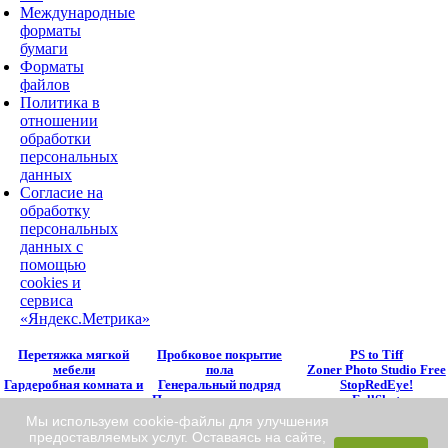
Международные
форматы
бумаги
Форматы
файлов
Политика в
отношении
обработки
персональных
данных
Согласие на
обработку
персональных
данных с
помощью
cookies и
сервиса
«Яндекс.Метрика»
Перетяжка мягкой
Пробковое покрытие
PS to Tiff
мебели
пола
Zoner Photo Studio Free
Гардеробная комната и
Генеральный подряд
StopRedEye!
ее достоинства
Процесс точного литья
FullShot
Зачем нужны эскизы
по выплавляемым/
SWB Webcam
Мы используем cookie-файлы для улучшения
кованых изделий?
выжигаемым моделям
Surveillance Monitor
предоставляемых услуг. Оставаясь на сайте,
Хрустальные люстры в
Насосная станция: