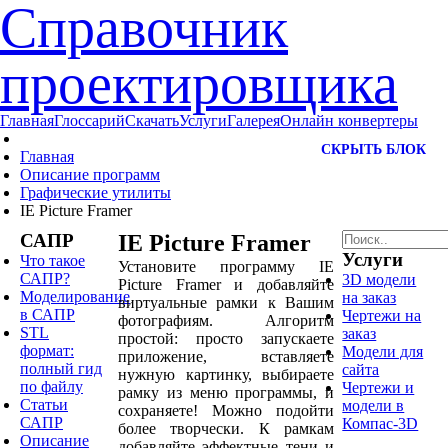
Справочник
проектировщика
Главная
Глоссарий
Скачать
Услуги
Галерея
Онлайн конвертеры
СКРЫТЬ БЛОК
Главная
Описание программ
Графические утилиты
IE Picture Framer
САПР
IE Picture Framer
Услуги
Что такое
Установите программу IE
САПР?
3D модели
Picture Framer и добавляйте
Моделирование
на заказ
виртуальные рамки к Вашим
в САПР
Чертежи на
фотографиям. Алгоритм
STL
заказ
простой: просто запускаете
формат:
Модели для
приложение, вставляете
полный гид
сайта
нужную картинку, выбираете
по файлу
Чертежи и
рамку из меню программы, и
Статьи
модели в
сохраняете! Можно подойти
САПР
Компас-3D
более творчески. К рамкам
Описание
добавляйте эффектные тени и