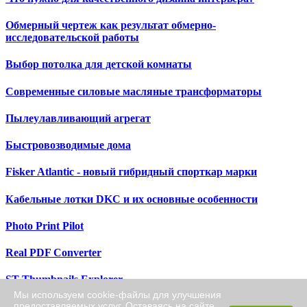
Обмерный чертеж как результат обмерно-
исследовательской работы
Выбор потолка для детской комнаты
Современные силовые масляные трансформаторы
Пылеулавливающий агрегат
Быстровозводимые дома
Fisker Atlantic - новый гибридный спорткар марки
Кабельные лотки DKC и их основные особенности
Photo Print Pilot
Real PDF Converter
ST Thumbnails Explorer
Мы используем cookie-файлы для улучшения
предоставляемых услуг. Оставаясь на сайте,
HandySnap