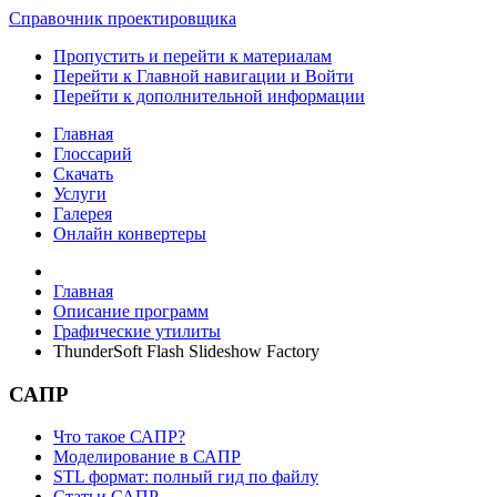
Справочник проектировщика
Пропустить и перейти к материалам
Перейти к Главной навигации и Войти
Перейти к дополнительной информации
Главная
Глоссарий
Скачать
Услуги
Галерея
Онлайн конвертеры
Главная
Описание программ
Графические утилиты
ThunderSoft Flash Slideshow Factory
САПР
Что такое САПР?
Моделирование в САПР
STL формат: полный гид по файлу
Статьи САПР