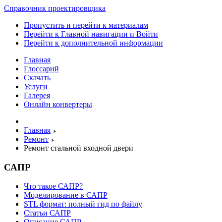
Справочник проектировщика
Пропустить и перейти к материалам
Перейти к Главной навигации и Войти
Перейти к дополнительной информации
Главная
Глоссарий
Скачать
Услуги
Галерея
Онлайн конвертеры
Главная
Ремонт
Ремонт стальной входной двери
САПР
Что такое САПР?
Моделирование в САПР
STL формат: полный гид по файлу
Статьи САПР
Описание САПР