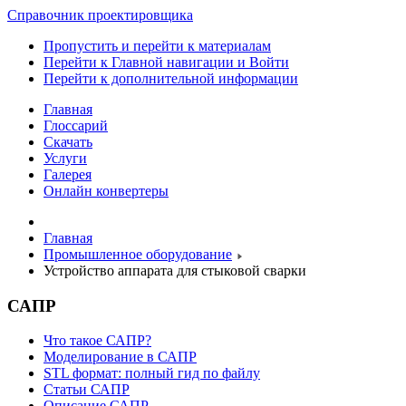
Справочник проектировщика
Пропустить и перейти к материалам
Перейти к Главной навигации и Войти
Перейти к дополнительной информации
Главная
Глоссарий
Скачать
Услуги
Галерея
Онлайн конвертеры
Главная
Промышленное оборудование
Устройство аппарата для стыковой сварки
САПР
Что такое САПР?
Моделирование в САПР
STL формат: полный гид по файлу
Статьи САПР
Описание САПР